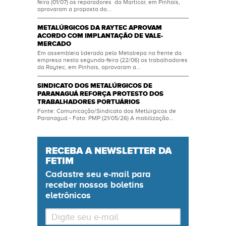
feira (01/07) os reparadores da Marticar, em Pinhais,
aprovaram a proposta do...
METALÚRGICOS DA RAYTEC APROVAM
ACORDO COM IMPLANTAÇÃO DE VALE-
MERCADO
Em assembleia liderada pelo Metalrepa na frente da
empresa nesta segunda-feira (22/06) os trabalhadores
da Raytec, em Pinhais, aprovaram a...
SINDICATO DOS METALÚRGICOS DE
PARANAGUÁ REFORÇA PROTESTO DOS
TRABALHADORES PORTUÁRIOS
Fonte: Comunicação/Sindicato dos Metlúrgicos de
Paranaguá - Foto: PMP (21/05/26) A mobilização...
RECEBA A NEWSLETTER DA
FETIM
Cadastre seu
e-mail
para
receber nossos boletins
eletrônicos