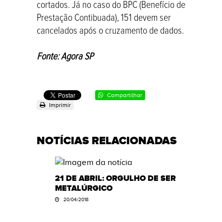
cortados. Já no caso do BPC (Benefício de
Prestação Contibuada), 151 devem ser
cancelados após o cruzamento de dados.
Fonte: Agora SP
Compartilhar
Imprimir
NOTÍCIAS RELACIONADAS
SE
21 DE ABRIL: ORGULHO DE SER
FÓRU
ENTO
METALÚRGICO
LIBE
SEMI
20/04/2018
TRAB
SIND