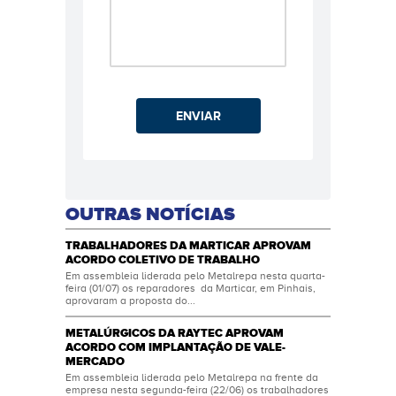
ENVIAR
OUTRAS NOTÍCIAS
TRABALHADORES DA MARTICAR APROVAM
ACORDO COLETIVO DE TRABALHO
Em assembleia liderada pelo Metalrepa nesta quarta-
feira (01/07) os reparadores da Marticar, em Pinhais,
aprovaram a proposta do...
METALÚRGICOS DA RAYTEC APROVAM
ACORDO COM IMPLANTAÇÃO DE VALE-
MERCADO
Em assembleia liderada pelo Metalrepa na frente da
empresa nesta segunda-feira (22/06) os trabalhadores