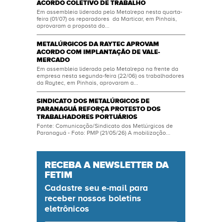
ACORDO COLETIVO DE TRABALHO
Em assembleia liderada pelo Metalrepa nesta quarta-
feira (01/07) os reparadores da Marticar, em Pinhais,
aprovaram a proposta do...
METALÚRGICOS DA RAYTEC APROVAM
ACORDO COM IMPLANTAÇÃO DE VALE-
MERCADO
Em assembleia liderada pelo Metalrepa na frente da
empresa nesta segunda-feira (22/06) os trabalhadores
da Raytec, em Pinhais, aprovaram a...
SINDICATO DOS METALÚRGICOS DE
PARANAGUÁ REFORÇA PROTESTO DOS
TRABALHADORES PORTUÁRIOS
Fonte: Comunicação/Sindicato dos Metlúrgicos de
Paranaguá - Foto: PMP (21/05/26) A mobilização...
RECEBA A NEWSLETTER DA
FETIM
Cadastre seu
e-mail
para
receber nossos boletins
eletrônicos