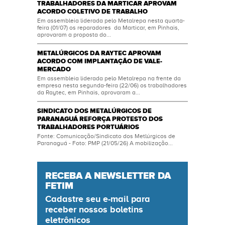
TRABALHADORES DA MARTICAR APROVAM
ACORDO COLETIVO DE TRABALHO
Em assembleia liderada pelo Metalrepa nesta quarta-
feira (01/07) os reparadores da Marticar, em Pinhais,
aprovaram a proposta do...
METALÚRGICOS DA RAYTEC APROVAM
ACORDO COM IMPLANTAÇÃO DE VALE-
MERCADO
Em assembleia liderada pelo Metalrepa na frente da
empresa nesta segunda-feira (22/06) os trabalhadores
da Raytec, em Pinhais, aprovaram a...
SINDICATO DOS METALÚRGICOS DE
PARANAGUÁ REFORÇA PROTESTO DOS
TRABALHADORES PORTUÁRIOS
Fonte: Comunicação/Sindicato dos Metlúrgicos de
Paranaguá - Foto: PMP (21/05/26) A mobilização...
RECEBA A NEWSLETTER DA
FETIM
Cadastre seu
e-mail
para
receber nossos boletins
eletrônicos