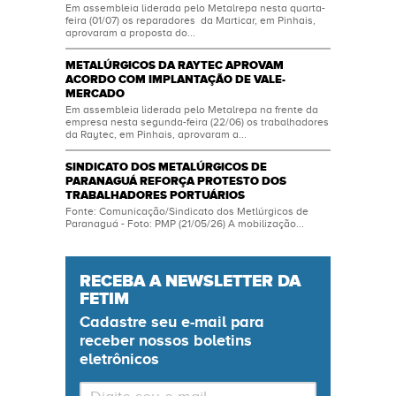
Em assembleia liderada pelo Metalrepa nesta quarta-
feira (01/07) os reparadores da Marticar, em Pinhais,
aprovaram a proposta do...
METALÚRGICOS DA RAYTEC APROVAM
ACORDO COM IMPLANTAÇÃO DE VALE-
MERCADO
Em assembleia liderada pelo Metalrepa na frente da
empresa nesta segunda-feira (22/06) os trabalhadores
da Raytec, em Pinhais, aprovaram a...
SINDICATO DOS METALÚRGICOS DE
PARANAGUÁ REFORÇA PROTESTO DOS
TRABALHADORES PORTUÁRIOS
Fonte: Comunicação/Sindicato dos Metlúrgicos de
Paranaguá - Foto: PMP (21/05/26) A mobilização...
RECEBA A NEWSLETTER DA
FETIM
Cadastre seu
e-mail
para
receber nossos boletins
eletrônicos