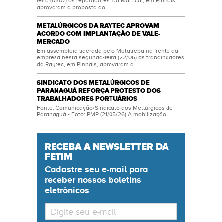
feira (01/07) os reparadores da Marticar, em Pinhais,
aprovaram a proposta do...
METALÚRGICOS DA RAYTEC APROVAM
ACORDO COM IMPLANTAÇÃO DE VALE-
MERCADO
Em assembleia liderada pelo Metalrepa na frente da
empresa nesta segunda-feira (22/06) os trabalhadores
da Raytec, em Pinhais, aprovaram a...
SINDICATO DOS METALÚRGICOS DE
PARANAGUÁ REFORÇA PROTESTO DOS
TRABALHADORES PORTUÁRIOS
Fonte: Comunicação/Sindicato dos Metlúrgicos de
Paranaguá - Foto: PMP (21/05/26) A mobilização...
RECEBA A NEWSLETTER DA
FETIM
Cadastre seu
e-mail
para
receber nossos boletins
eletrônicos