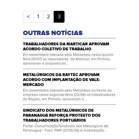
(atual)
<
1
2
3
OUTRAS NOTÍCIAS
TRABALHADORES DA MARTICAR APROVAM
ACORDO COLETIVO DE TRABALHO
Em assembleia liderada pelo Metalrepa nesta quarta-
feira (01/07) os reparadores da Marticar, em Pinhais,
aprovaram a proposta do...
METALÚRGICOS DA RAYTEC APROVAM
ACORDO COM IMPLANTAÇÃO DE VALE-
MERCADO
Em assembleia liderada pelo Metalrepa na frente da
empresa nesta segunda-feira (22/06) os trabalhadores
da Raytec, em Pinhais, aprovaram a...
SINDICATO DOS METALÚRGICOS DE
PARANAGUÁ REFORÇA PROTESTO DOS
TRABALHADORES PORTUÁRIOS
Fonte: Comunicação/Sindicato dos Metlúrgicos de
Paranaguá - Foto: PMP (21/05/26) A mobilização...